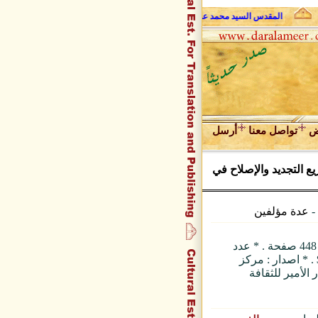
المقدس السيد محمد علي فضل الله وحديث الروح
عبد المجيد زراقط 
ض
تواصل معنا
أرسل
ع التجديد والإصلاح في
-
عدة مؤلفين
* الغلاف : عادي، 21×14 . * عدد الصفحات : 448 صفحة . * عدد
لدات : 1. * اللغة : عربي . * السعر : 14$ . * اصدار : مركز
 الأمير للثقافة