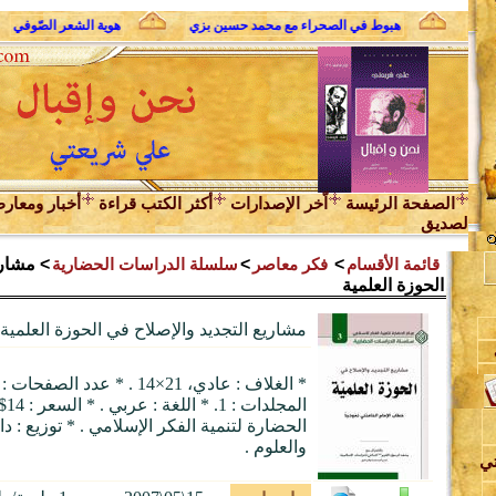
لثوري
هبوط في الصحراء مع محمد حسين بزي
هوية الشعر الصّوفي
الصفحة الرئيسة
اّخر الإصدارات
أكثر الكتب قراءة
أخبار ومعار
لصديق
قائمة الأقسام
>
فكر معاصر
>
سلسلة الدراسات الحضارية
> مشاري
الحوزة العلمية
مشاريع التجديد والإصلاح في الحوزة العلمية
ن
المج
الحضارة لتنمية الفكر الإسلامي . * توزيع : دار
والعلوم .
تي
د