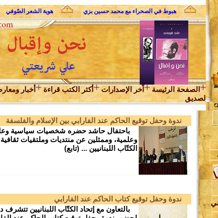
لثوري
هبوط في الصحراء مع محمد حسين بزي
هوية الشعر الصّوفي
الصفحة الرئيسة
اّخر الإصدارات
أكثر الكتب قراءة
أخبار ومعار
لصديق
ندوة وحفل توقيع الحاكم عند الفارابي بين الإسلام والفلسفة
باحتفال حاشد حضره شخصيات سياسية وعلمائ
وعلمية، وممثلين عن منتديات وملتقيات ثقافية و
الكتّاب اللبنانيين ... (تابع)
ن
ندوة وحفل توقيع كتاب الحاكم عند الفارابي
تي
بالتعاون مع إتحاد الكتّاب اللبنانيين تتشرف د
لحضور ندوة وحفل توقيع كتاب الحاكم عند الفار
د