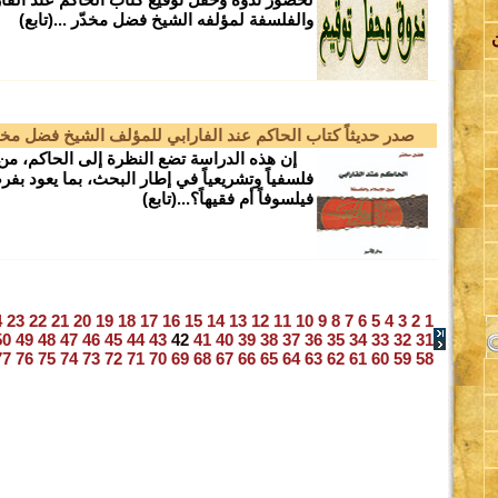
والفلسفة لمؤلفه الشيخ فضل مخدّر ...(تابع)
صدر حديثاً كتاب الحاكم عند الفارابي للمؤلف الشيخ فضل مخد
اة
إن هذه الدراسة تضع النظرة إلى الحاكم، من 
فلسفياً وتشريعياً في إطار البحث، بما يعود بفر
فيلسوفاً أم فقيهاً؟...(تابع)
لة
4
23
22
21
20
19
18
17
16
15
14
13
12
11
10
9
8
7
6
5
4
3
2
1
50
49
48
47
46
45
44
43
42
41
40
39
38
37
36
35
34
33
32
31
77
76
75
74
73
72
71
70
69
68
67
66
65
64
63
62
61
60
59
58
ة
ي