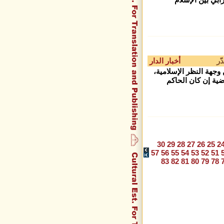
ّر
أخبار الدار
وجهة النظر الإسلامية،
ضية إن كان الحاكم
30
29
28
27
26
25
2
57
56
55
54
53
52
51
83
82
81
80
79
78